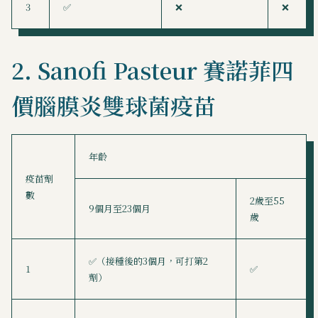
3
✅
❌
❌
2. Sanofi Pasteur 賽諾菲四
價腦膜炎雙球菌疫苗
年齡
疫苗劑
數
2歲至55
9個月至23個月
歲
✅（接種後的3個月，可打第2
1
✅
劑）