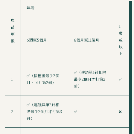
年齡
疫
1
苗
歲
劑
6週至5個月
6個月至11個月
或
數
以
上
✅（建議第1針相隔
✅（接種後最少2個
1
最少2個月才打第2
✅
月，可打第2劑）
針）
✅（建議與第2針相
2
隔最少2個月才打第3
✅
❌
針）