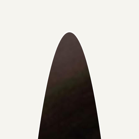
腦膜炎雙球菌疫苗一定要打嗎？
由於腦膜炎雙球菌感染在本港並不常見，因此疫苗並不在
ACWY型四價疫苗和B型疫苗有甚麼分
本港免疫接種計劃，因此並非必須要打，衞生防護中心建
別？
議，為減低受感染的機會，前往高風險地區旅遊的人士，
可考慮接種腦膜炎雙球菌疫苗。
目前至少有 12 種腦膜炎雙球菌（或作「血清群」），此疫
苗針腦膜炎雙球菌主要分為 12 個不同的血清群，其中 6 種
最常見，包括 A、B、C、W、X 及 Y 型，在香港則以 B 型
病例佔多數。ACWY 型四價疫苗注要針對 A、C、W135
及 Y 血清群，對 B 型的雙球菌沒有效用。
若要預防 B 血清群導致的腦膜炎球菌感染，則需要接種 B
型腦膜炎雙球菌疫苗。