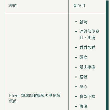
疫苗
副作用
發燒
注射部位發
紅、疼痛
昏昏欲睡
頭痛
肌肉疼痛
疲倦
噁心
Pfizer 輝瑞四價腦膜炎雙球菌
食慾下降
疫苗
腹瀉