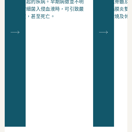
菌所引起的疾病。早期病徵並不明
血液或脊髓及
顯，當細菌入侵血液時，可引致嚴
引致腦膜炎雙
重病症，甚至死亡。
出現發燒及休
命。