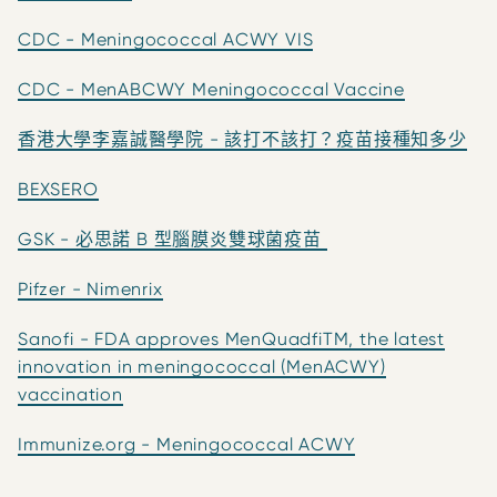
CDC - Meningococcal ACWY VIS
CDC - MenABCWY Meningococcal Vaccine
香港大學李嘉誠醫學院 - 該打不該打？疫苗接種知多少
BEXSERO
GSK - 必思諾 B 型腦膜炎雙球菌疫苗
Pifzer - Nimenrix
Sanofi - FDA approves MenQuadfiTM, the latest
innovation in meningococcal (MenACWY)
vaccination
Immunize.org - Meningococcal ACWY