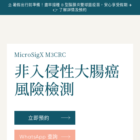
⛱️ 暑假出行前準備！盡早接種 B 型腦膜炎雙球菌疫苗，安心享受假期 ✈️
👉 了解詳情及預約
MicroSigX M3CRC
非入侵性大腸癌
風險檢測
立即預約
WhatsApp 查詢