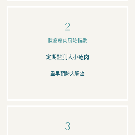
2
腺瘤瘜肉風險指數
定期監測大小瘜肉
盡早預防大腸癌
3