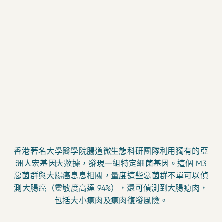
香港著名大學醫學院腸道微生態科研團隊利用獨有的亞
洲人宏基因大數據，發現一組特定細菌基因。這個 M3
惡菌群與大腸癌息息相關，量度這些惡菌群不單可以偵
測大腸癌（靈敏度高達 94%），還可偵測到大腸瘜肉，
包括大小瘜肉及瘜肉復發風險。