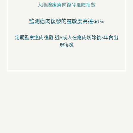
大腸腺瘤瘜肉復發風險指數
監測瘜肉復發的靈敏度高達90%
定期監察瘜肉復發 近5成人在瘜肉切除後3年內出
現復發