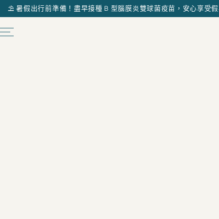
⛱️ 暑假出行前準備！盡早接種 B 型腦膜炎雙球菌疫苗，安心享受假期 