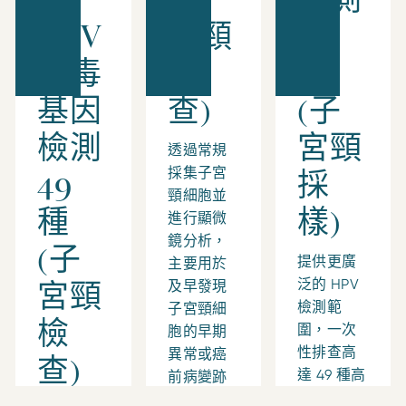
HPV
宮頸
49
病毒
檢
種
基因
查)
(子
檢測
宮頸
透過常規
採集子宮
49
採
頸細胞並
種
樣)
進行顯微
鏡分析，
(子
提供更廣
主要用於
泛的 HPV
及早發現
宮頸
檢測範
子宮頸細
檢
圍，一次
胞的早期
性排查高
異常或癌
查)
達 49 種高
前病變跡
危及低危
象，屬最