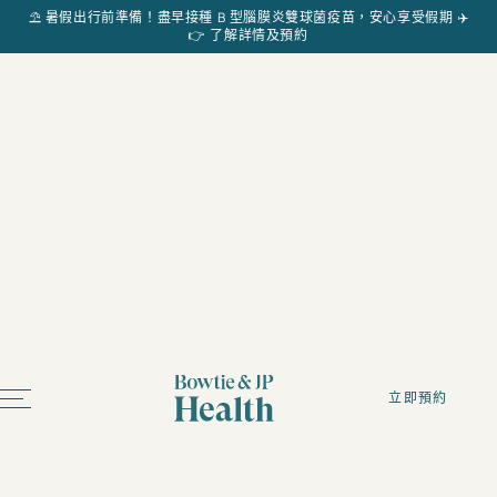
⛱️ 暑假出行前準備！盡早接種 B 型腦膜炎雙球菌疫苗，安心享受假期 ✈️
👉 了解詳情及預約
立即預約